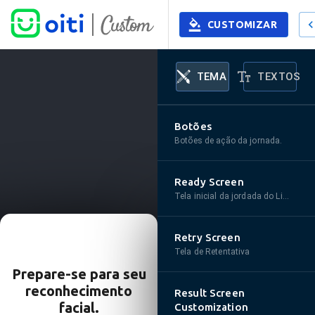
CUSTOMIZAR
TEMA
TEXTOS
Botões
Botões de ação da jornada.
Ready Screen
Tela inicial da jordada do Liveness3D.
Retry Screen
Tela de Retentativa
Prepare-se para seu
Vamos tentar
reconhecimento
novamente?
Result Screen
facial.
Customization