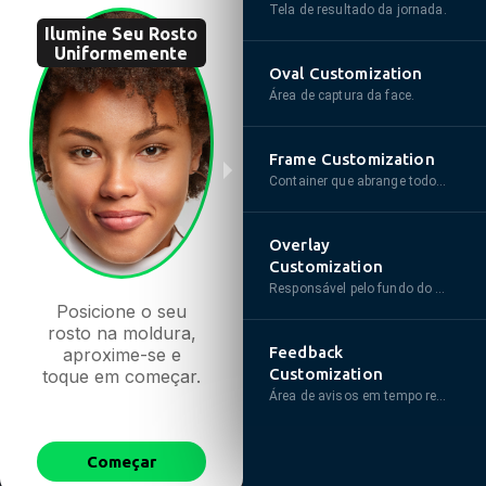
Siga o exemplo de foto ideal
Tela de resultado da jornada.
abaixo:
Ilumine Seu Rosto
Uniformemente
Oval Customization
Área de captura da face.
Frame Customization
Container que abrange todo o desafio.
Overlay
Customization
Sua foto
Foto ideal
Responsável pelo fundo do desafio.
Posicione o seu
Evite reflexos e
rosto na moldura,
iluminação extrema.
Feedback
aproxime-se
e
Customization
toque em começar.
Área de avisos em tempo real.
Tentar
novamente
Começar